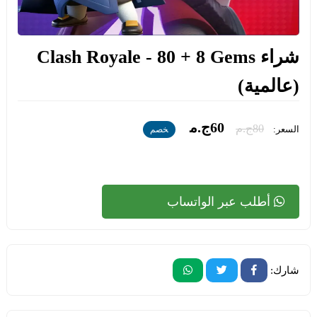
شراء Clash Royale - 80 + 8 Gems
(عالمية)
60ج.م
80ج.م
السعر:
خصم
أطلب عبر الواتساب
شارك: