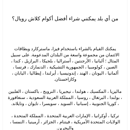
من أي بلد يمكنني شراء أفضل أكوام كلاش رويال؟
يمكنك القيام بالشراء باستخدام فيزا، ماستركارد وبطاقات
الائتمان من مجموعة واسعة من البلدان المدعومة. على سبيل
المثال ؛ ألبانيا ، الأرجنتين ، أستراليا ، بلجيكا ، البرازيل ، كندا ،
الصين ، كولومبيا ، الجمهورية التشيكية ، الدنمارك ، فرنسا ،
ألمانيا ، اليونان ، الهند ، إندونيسيا ، أيرلندا ، إيطاليا ، اليابان ،
وكازاخستان.
ماليزيا ، المكسيك ، هولندا ، نيجيريا ، النرويج ، باكستان ، الفلبين
، بولندا ، البرتغال ، روسيا ، المملكة العربية السعودية ، سنغافورة
، كوريا الجنوبية ، إسبانيا ، السويد ، سويسرا ، تايوان ، وتايلاند.
تركيا ، أوكرانيا ، الإمارات العربية المتحدة ، المملكة المتحدة ،
الولايات المتحدة الأمريكية ، فيتنام ، الجزائر ، أرمينيا ، النمسا ،
والبحرين.